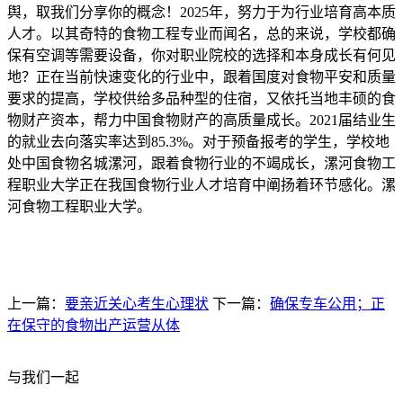
舆，取我们分享你的概念！2025年，努力于为行业培育高本质
人才。以其奇特的食物工程专业而闻名，总的来说，学校都确
保有空调等需要设备，你对职业院校的选择和本身成长有何见
地？正在当前快速变化的行业中，跟着国度对食物平安和质量
要求的提高，学校供给多品种型的住宿，又依托当地丰硕的食
物财产资本，帮力中国食物财产的高质量成长。2021届结业生
的就业去向落实率达到85.3%。对于预备报考的学生，学校地
处中国食物名城漯河，跟着食物行业的不竭成长，漯河食物工
程职业大学正在我国食物行业人才培育中阐扬着环节感化。漯
河食物工程职业大学。
上一篇：
要亲近关心考生心理状
下一篇：
确保专车公用；正
在保守的食物出产运营从体
与我们一起