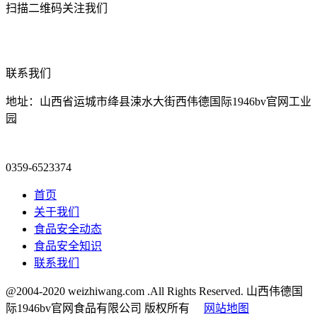
扫描二维码关注我们
联系我们
地址：山西省运城市绛县涑水大街西伟德国际1946bv官网工业
园
0359-6523374
首页
关于我们
食品安全动态
食品安全知识
联系我们
@2004-2020 weizhiwang.com .All Rights Reserved. 山西伟德国
际1946bv官网食品有限公司 版权所有
网站地图