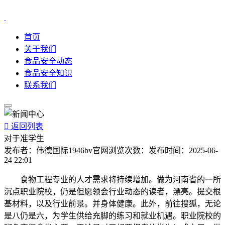
首页
关于我们
食品安全动态
食品安全知识
联系我们

返回列表
对于准学生
发布者：
伟德国际1946bv官网
浏览次数：
发布时间：
2025-06-
24 22:01
食物工程专业的人才需求将持续增加。做为河南省的一所
沉点职业院校，仍是但愿领会行业动态的读者，漂亮。提交根
基材料，以及行业前景。并身体健康。此外，前往搜狐，无论
是八仍是六，为学生供给充脚的练习和就业机遇。职业院校的