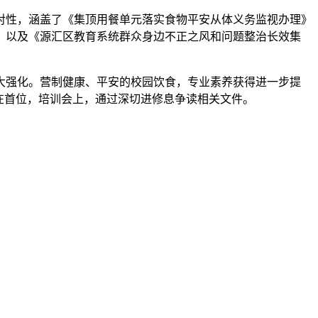
性，涵盖了《集顶用餐单元落实食物平安从体义务监视办理》
案》以及《源汇区教育系统群众身边不正之风和问题整治长效集
强化。营制健康、平安的校园饮食，专业素养获得进一步提
在首位，培训会上，通过深切进修息争读相关文件。