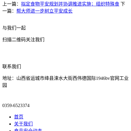
上一篇：
拟定食物平安规划并协调推进实施；组织特殊食
下
一篇：
帮大师进一步树立平安成长
与我们一起
扫描二维码关注我们
联系我们
地址：山西省运城市绛县涑水大街西伟德国际1946bv官网工业
园
0359-6523374
首页
关于我们
食品安全动态