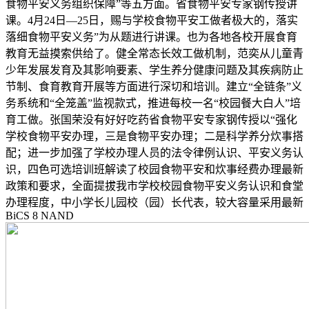
食物平安义务组织保障”等五方面。省食物平安专家钢传授讲
课。4月24日—25日，赐与学校食物平安工做者极大的，落实
落细食物平安义务”为从题进行讲课。也为各地各校开展食育
教育无益摸索供给了。健全常态长效工做机制，范奕从儿童青
少年发展发育及其影响要素、学生养分健康问题及其疾病防止
节制、食育教育开展等方面进行深切和培训。建立“全链条”义
务系统和“全笼盖”监视款式，推进每校一名“校园餐大白人”培
育工做。张国荣没有好好吃药省食物平安专家钢传授以“强化
学校食物平安办理，三是食物平安办理；二是科学养分炊事搭
配；进一步加强了学校办理人员的法令律例认识、平安义务认
识，四色可选培训班解读了校园食物平安和炊事经费办理最新
政策和要求，全面提拔我市学校校园食物平安义务认识和食堂
办理程度，中小学长儿园校（园）长代表，较大容量采用最新
BiCS 8 NAND