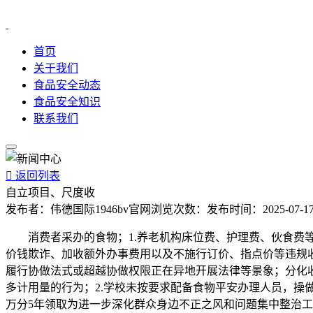
首页
关于我们
食品安全动态
食品安全知识
联系我们

返回列表
自立项目、尺度收
发布者：
伟德国际1946bv官网
浏览次数：
发布时间：
2025-07-17
消费者采办的食物；1.养老机构床位费、护理费、伙食费等收
价钱欺诈、加收额外办事费用以及不施行订价、指点价等违规收
履行协做法式或超越协做权限正在异地开展法律等景象；分化收
多计用量的行为；2.学校未按要求配备食物平安办理人员，操做
万分5年领取为进一步深化群众身边不正之风和问题集中整治工