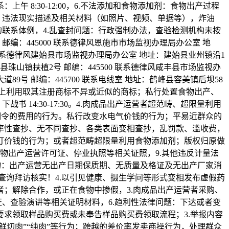
8:30-12:00，6.不法添加和食物添加剂：食物出产过程
、违法现实描述及相关材料（如照片、视频、单据等），炸油
联系体例，4.乱查封问题：行政强制办法，查验检测机构未按
编：445000 联系德律风恩施市市场监视办理局办公室 地
0 联系德律风建始县市场监视办理局办公室 地址：建始县业州镇沿1
恩县珠山镇扶植2号 邮编：445500 联系德律风咸丰县市场监视办
9号 邮编：445700 联系电线室 地址：鹤峰县容美镇后坝58
食物上利用取其注册商标不异或近似的商标；私行处置食物出产、
14:30-17:30。4.肉成品出产运营者超范畴、超限量利用
明令的费用的行为。私行改变水电气价钱的行为；平易近群众的
率性查抄、无不同查抄、各类表面变相查抄，乱罚款、滥收费，
订价钱的行为；或者超范畴超限量利用食物添加剂；版权归原做
物出产运营许可证、停业执照等相关证照，9.其他违反计量法
物：出产运营无出产日期保质期、无质量及格证及无出产厂家消
展查询拜访核实！4.以引见健康、摄生学问等形式变相发布虚假药
；解除合作，或正在食物中掺假，3.肉成品出产运营者采购、
、查验演讲等相关证明材料，6.趋利性法律问题：下达或者变
求领取样品购买费或未奉告样品购买费领取流程；3.举报内容
鲜切肉”“纯肉”等行为；跨越的差价率发卖商操行为，处理群众