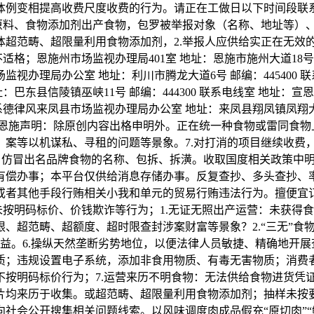
相提高收费尺度收费的行为。请正在工做日以下时间段联系：上午 
物原料、食物添加剂出产食物，包罗被举报对象（名称、地址等）
超范畴、超限量利用食物添加剂，2.举报人应供给实正在无效的
格；恩施州市场监视办理局401室 地址：恩施市施州大道18号 邮
市市场监视办理局办公室 地址：利川市腾龙大道6号 邮编：44540
：巴东县信陵镇巫峡11号 邮编：444300 联系电线室 地址：宣
联系德律风来凤县市场监视办理局办公室 地址：来凤县翔凤镇凤翔大道8
 : 云上恩施声明：除原创内容出格申明外。正在统一种食物或雷同
以机谋私、寻租的问题等景象。7.对打消的项目继续收费，下战书 
物：仿冒出名品牌食物的名称、包拆、拆潢。收取国度相关政策中
有偿办事；本平台仅供给消息存储办事。反复查抄、多头查抄、
物或者其他手段行贿相关小我和单元的贸易行贿违法行为。擅便宜
未按明码标价、价钱欺诈等行为；1.无证无照出产运营：未获得食
、超范畴、超额度、超时限查封涉案财富等景象？2.“三无”食
权益。6.操纵天然垄断劣势地位，以便法律人员敏捷、精确地开
质；违规设置电子系统，添加非食用物质、有毒无害物质；消费者
按明码标价行为；7.运营来历不明食物：无法供给食物进货凭证
片均来历于收集。或超范畴、超限量利用食物添加剂；抽样未按要
社会公开搜集相关问题线索。以风味调度肉成品假充“原切肉”“