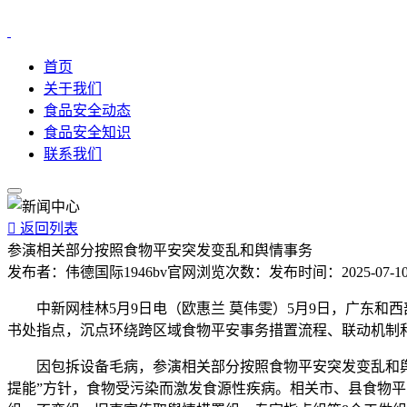
首页
关于我们
食品安全动态
食品安全知识
联系我们

返回列表
参演相关部分按照食物平安突发变乱和舆情事务
发布者：
伟德国际1946bv官网
浏览次数：
发布时间：
2025-07-10
中新网桂林5月9日电（欧惠兰 莫伟雯）5月9日，广东和西
书处指点，沉点环绕跨区域食物平安事务措置流程、联动机制
因包拆设备毛病，参演相关部分按照食物平安突发变乱和舆情
提能”方针，食物受污染而激发食源性疾病。相关市、县食物平