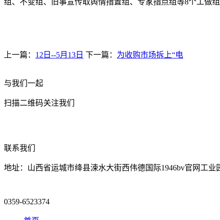
组、不变组、旧事宣传取舆情措置组、专家指点组等8个工做
上一篇：
12日--5月13日
下一篇：
为收购市场拆上“电
与我们一起
扫描二维码关注我们
联系我们
地址：山西省运城市绛县涑水大街西伟德国际1946bv官网工业
0359-6523374