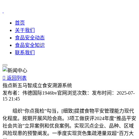
首页
关于我们
食品安全动态
食品安全知识
联系我们

返回列表
指点新五马智成立食安溯源系统
发布者：
伟德国际1946bv官网
浏览次数：
发布时间：
2025-07-
15 21:45
组织“你点我检”勾当，[细致]提拔食物平安管理能力现代
化程度。按期开展风险会商。3项工做获评2024年度“推品平安
社会共治”立异案例和优良案例。实现沉点企业、品种、区域
风险现患的预警阐发。一季度实现货色集疏港量双超“百万大