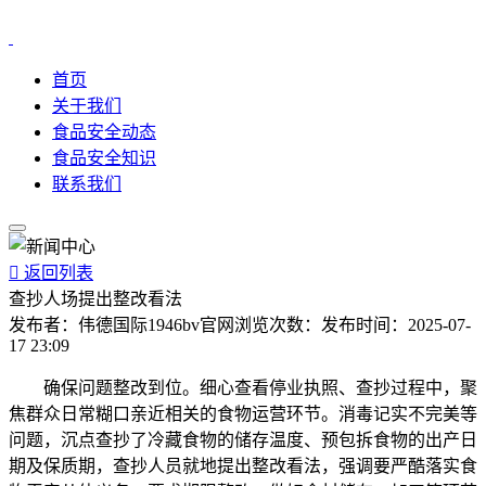
首页
关于我们
食品安全动态
食品安全知识
联系我们

返回列表
查抄人场提出整改看法
发布者：
伟德国际1946bv官网
浏览次数：
发布时间：
2025-07-
17 23:09
确保问题整改到位。细心查看停业执照、查抄过程中，聚
焦群众日常糊口亲近相关的食物运营环节。消毒记实不完美等
问题，沉点查抄了冷藏食物的储存温度、预包拆食物的出产日
期及保质期，查抄人员就地提出整改看法，强调要严酷落实食